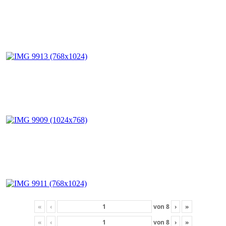
«
‹
von
8
›
»
«
‹
von
8
›
»