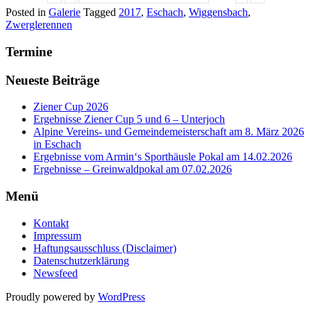
Posted in
Galerie
Tagged
2017
,
Eschach
,
Wiggensbach
,
Zwerglerennen
Termine
Neueste Beiträge
Ziener Cup 2026
Ergebnisse Ziener Cup 5 und 6 – Unterjoch
Alpine Vereins- und Gemeindemeisterschaft am 8. März 2026
in Eschach
Ergebnisse vom Armin‘s Sporthäusle Pokal am 14.02.2026
Ergebnisse – Greinwaldpokal am 07.02.2026
Menü
Kontakt
Impressum
Haftungsausschluss (Disclaimer)
Datenschutzerklärung
Newsfeed
Proudly powered by
WordPress