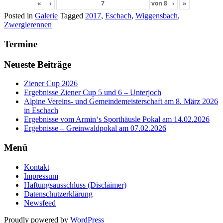
«
‹
von
8
›
»
Posted in
Galerie
Tagged
2017
,
Eschach
,
Wiggensbach
,
Zwerglerennen
Termine
Neueste Beiträge
Ziener Cup 2026
Ergebnisse Ziener Cup 5 und 6 – Unterjoch
Alpine Vereins- und Gemeindemeisterschaft am 8. März 2026
in Eschach
Ergebnisse vom Armin‘s Sporthäusle Pokal am 14.02.2026
Ergebnisse – Greinwaldpokal am 07.02.2026
Menü
Kontakt
Impressum
Haftungsausschluss (Disclaimer)
Datenschutzerklärung
Newsfeed
Proudly powered by
WordPress