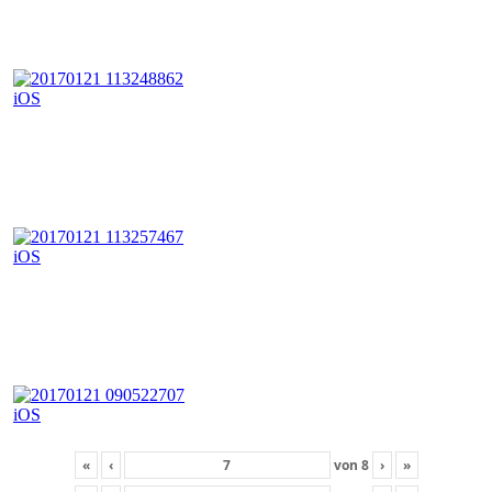
«
‹
von
8
›
»