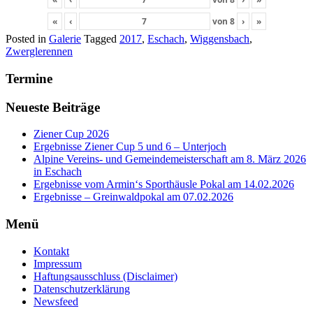
«
‹
von
8
›
»
Posted in
Galerie
Tagged
2017
,
Eschach
,
Wiggensbach
,
Zwerglerennen
Termine
Neueste Beiträge
Ziener Cup 2026
Ergebnisse Ziener Cup 5 und 6 – Unterjoch
Alpine Vereins- und Gemeindemeisterschaft am 8. März 2026
in Eschach
Ergebnisse vom Armin‘s Sporthäusle Pokal am 14.02.2026
Ergebnisse – Greinwaldpokal am 07.02.2026
Menü
Kontakt
Impressum
Haftungsausschluss (Disclaimer)
Datenschutzerklärung
Newsfeed