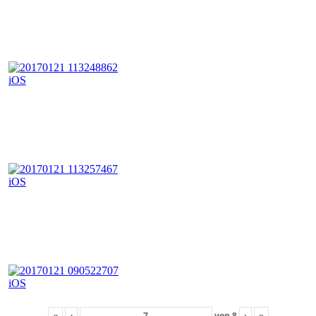
«
‹
von
8
›
»