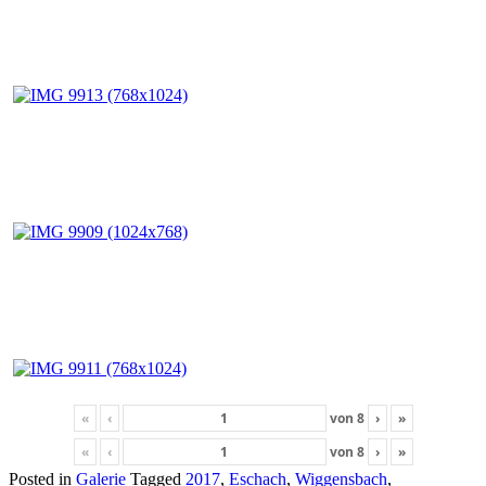
«
‹
von
8
›
»
«
‹
von
8
›
»
Posted in
Galerie
Tagged
2017
,
Eschach
,
Wiggensbach
,