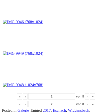
«
‹
von
8
›
»
«
‹
von
8
›
»
Posted in
Galerie
Tagged
2017
,
Eschach
,
Wiggensbach
,