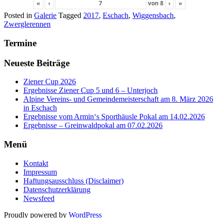
«
‹
von
8
›
»
Posted in
Galerie
Tagged
2017
,
Eschach
,
Wiggensbach
,
Zwerglerennen
Termine
Neueste Beiträge
Ziener Cup 2026
Ergebnisse Ziener Cup 5 und 6 – Unterjoch
Alpine Vereins- und Gemeindemeisterschaft am 8. März 2026
in Eschach
Ergebnisse vom Armin‘s Sporthäusle Pokal am 14.02.2026
Ergebnisse – Greinwaldpokal am 07.02.2026
Menü
Kontakt
Impressum
Haftungsausschluss (Disclaimer)
Datenschutzerklärung
Newsfeed
Proudly powered by
WordPress